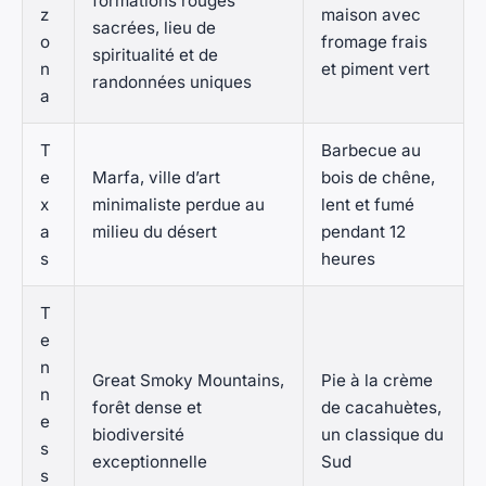
formations rouges
z
maison avec
sacrées, lieu de
o
fromage frais
spiritualité et de
n
et piment vert
randonnées uniques
a
T
Barbecue au
e
Marfa, ville d’art
bois de chêne,
x
minimaliste perdue au
lent et fumé
a
milieu du désert
pendant 12
s
heures
T
e
n
Great Smoky Mountains,
Pie à la crème
n
forêt dense et
de cacahuètes,
e
biodiversité
un classique du
s
exceptionnelle
Sud
s