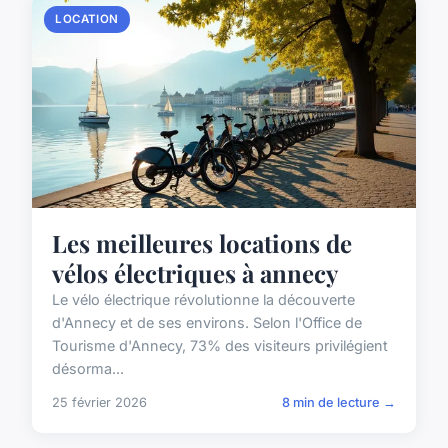
LOCATION
Les meilleures locations de
vélos électriques à annecy
Le vélo électrique révolutionne la découverte
d'Annecy et de ses environs. Selon l'Office de
Tourisme d'Annecy, 73% des visiteurs privilégient
désorma...
25 février 2026
8 min de lecture →