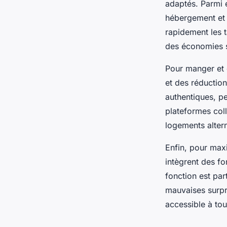
adaptés. Parmi e
hébergement et 
rapidement les t
des économies su
Pour manger et d
et des réductio
authentiques, pe
plateformes col
logements altern
Enfin, pour maxi
intègrent des f
fonction est part
mauvaises surpr
accessible à to