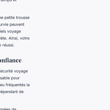
ne petite trousse
urvie peuvent
tiels voyage
te. Ainsi, votre
 réussi.
confiance
sécurité voyage
nsable pour
peu fréquentés la
ndépendant de
onnées de