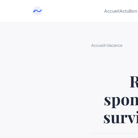
Accueil
Actu
Bon
Accueil
›
Vacance
R
spon
survi