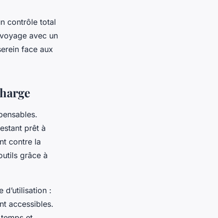
n contrôle total
e voyage avec un
serein face aux
charge
pensables.
estant prêt à
nt contre la
outils grâce à
d’utilisation :
nt accessibles.
 temps et