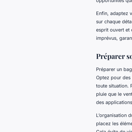
opportunités qui
Enfin, adaptez v
sur chaque déta
esprit ouvert et
imprévus, garant
Préparer so
Préparer un bag
Optez pour des a
toute situation.
pluie que le ven
des applications
L’organisation d
placez les élém
Cela évite de vi