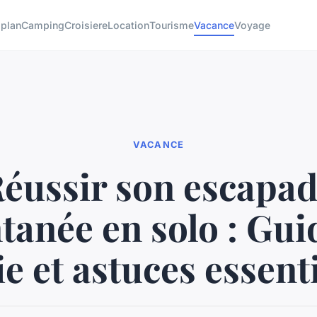
 plan
Camping
Croisiere
Location
Tourisme
Vacance
Voyage
VACANCE
éussir son escapa
tanée en solo : Gui
e et astuces essent