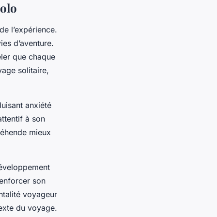
solo
de l’expérience.
vies d’aventure.
eler que chaque
age solitaire,
duisant anxiété
ttentif à son
préhende mieux
 développement
renforcer son
ntalité voyageur
exte du voyage.