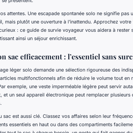
 se présentent.
os attentes. Une escapade spontanée solo ne signifie pas u
il, mais plutôt une ouverture à l’inattendu. Approchez votr
 curieux : ce guide de survie voyageur vous aidera à rester 
issant ainsi un séjour enrichissant.
n sac efficacement : l’essentiel sans sur
age léger solo demande une sélection rigoureuse des indis
rticles multifonctionnels afin de réduire le volume tout en r
 Par exemple, une veste imperméable légère peut servir auta
t, et un seul appareil électronique peut remplacer plusieurs 
.
u sac est aussi clé. Classez vos affaires selon leur fréquence 
ents essentiels en haut ou dans des compartiments facileme
der tout le sac à chaque besoin, un geste qui fait gagner du