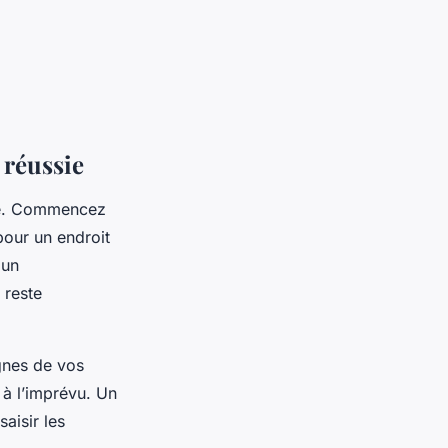
 réussie
nce. Commencez
pour un endroit
 un
 reste
ignes de vos
 à l’imprévu. Un
saisir les