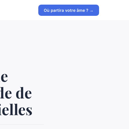
Où partira votre âme ? →
de
de de
ielles