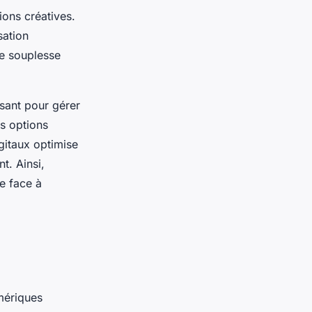
ions créatives.
sation
te souplesse
ssant pour gérer
es options
igitaux optimise
t. Ainsi,
e face à
mériques