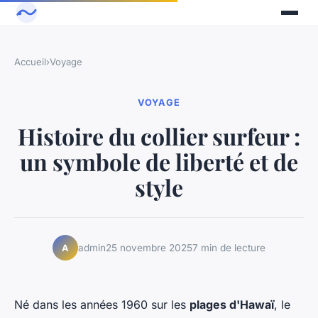
Accueil
›
Voyage
VOYAGE
Histoire du collier surfeur :
un symbole de liberté et de
style
admin
25 novembre 2025
7 min de lecture
A
Né dans les années 1960 sur les
plages d'Hawaï
, le